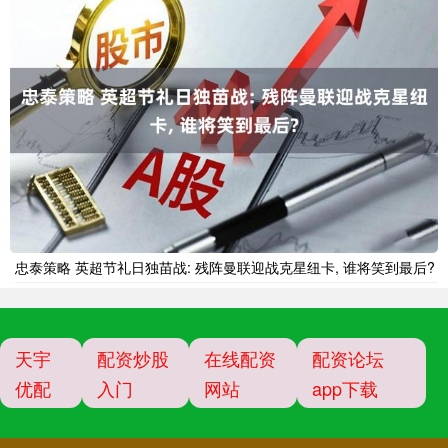
忠泰策略 英超节礼日独苗战: 残阵曼联迎战克星纽卡, 谁将笑到最后?
天宇
配资炒股
在线配资
配资论坛
优配
入门
网站
app下载