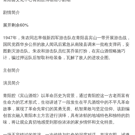
剧情简介
展开剩余60%
1947年，朱农同志率领新四军游击队在青阳县宾山一带开展游击战，
国民党酉华乡公所的敌人闻讯后紧急从南陵县调来一批枪支弹药，妄
图剿灭游击队。朱农和游击队员红英乔装打扮，在宾山酒馆略施巧
计，骗过押运队后智取补给装备，瓦解了敌人的进攻企图。
主创简介
演员简介
青阳腔《宾山酒馆》以革命历史为背景，通过青阳腔这一古老而富有
生命力的艺术形式，生动讲述了一段发生在平凡酒馆中的不平凡革命
故事，展现了革命先辈们的英勇无畏、机智果敢与坚定信仰。该剧编
创首次融入青阳本土方言进行演绎，具有浓郁的地域特色和独特的韵
味，将让观众真切地感受到那份浓浓的家乡情怀和文化特质。
一场不容错过的首演，一次传统与红色的深度对话。首演在即，诚邀