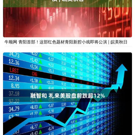
牛顺网 青阳首部！这部红色题材青阳新腔小戏即将公演 | 皖美秋日