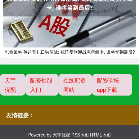
忠泰策略 英超节礼日独苗战: 残阵曼联迎战克星纽卡, 谁将笑到最后?
天宇
配资炒股
在线配资
配资论坛
优配
入门
网站
app下载
友情链接：
Powered by
天宇优配
RSS地图
HTML地图