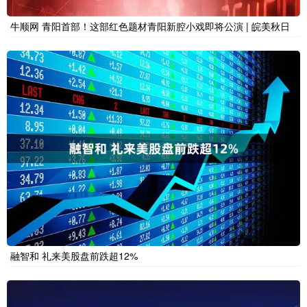
牛顺网 青阳首部！这部红色题材青阳新腔小戏即将公演 | 皖美秋日
融智和 礼来美股盘前跌超12%