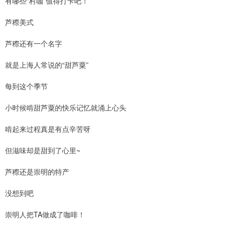
有哪些“村咖”值得打卡吧！
芦穄美式
芦穄还有一个名字
就是上海人常说的“甜芦粟”
每到这个季节
小时候啃甜芦粟的快乐记忆就涌上心头
啃起来过程真是有点辛苦呀
但滋味却是甜到了心里~
芦穄还是崇明的特产
没想到吧
崇明人把TA做成了咖啡！