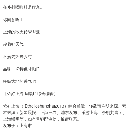
在乡村喝咖啡是疗愈。”
你同意吗？
上海的秋天转瞬即逝
趁着好天气
不妨去郊野乡村
品味一杯特色“村咖”
呼吸大地的香气吧！
【侬好上海·周晨昕综合编辑】
侬好上海（ID:helloshanghai2013）综合编辑，转载请注明来源。素
材来源：新闻晨报、上海三农、浦东发布、乐游上海、崇明共青团、
上海崇明等，如有冒犯配查信，敬请联系。
发布于：上海市