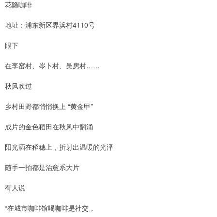
花隐咖啡
地址：浦东新区界浜村4110号
眼下
在李窑村、岑卜村、吴房村……
秋风吹过
乡村田野都悄悄换上 “黄金甲”
成片的金色稻田在秋风中翻涌
阳光洒在稻穗上，折射出温暖的光泽
随手一拍都是治愈系大片
有人说
“在城市咖啡馆喝咖啡是社交，