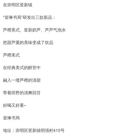
在崇明区竖新镇
“壹琳书局”研发出三款新品：
芦穄美式、竖新奶芦、芦芦气泡水
把甜芦粟的美味变成了饮品
芦穄美式
在经典美式的醇苦中
融入一缕芦穄的清甜
带着田野的清爽回甘
好喝又好看~
壹琳书局
地址：崇明区竖新镇明强村410号