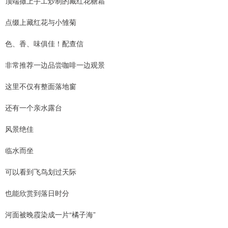
顶端撒上手工炒制的藏红花糖霜
点缀上藏红花与小雏菊
色、香、味俱佳！配查信
非常推荐一边品尝咖啡一边观景
这里不仅有整面落地窗
还有一个亲水露台
风景绝佳
临水而坐
可以看到飞鸟划过天际
也能欣赏到落日时分
河面被晚霞染成一片“橘子海”