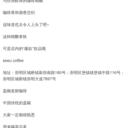
与丝滑醇厚的咖啡相融
咖啡香和酒香交织
这味道也太令人上头了吧~
这杯精酿拿铁
可是店内的“爆款”饮品哦
seeu coffee
地址：崇明区城桥镇新崇南路180号；崇明区堡镇镇堡镇中路116号；
崇明区城桥镇崇明大道7897号
盖碗发财咖啡
中国传统的盖碗
大家一定都很熟悉
用来喝茶品茗