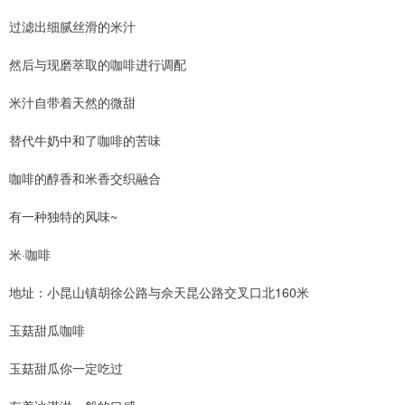
过滤出细腻丝滑的米汁
然后与现磨萃取的咖啡进行调配
米汁自带着天然的微甜
替代牛奶中和了咖啡的苦味
咖啡的醇香和米香交织融合
有一种独特的风味~
米·咖啡
地址：小昆山镇胡徐公路与佘天昆公路交叉口北160米
玉菇甜瓜咖啡
玉菇甜瓜你一定吃过