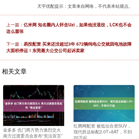
天宇优配提示：文章来自网络，不代表本站观点。
上一篇：
亿米网 知名圈内人怀念Uzi，如果他没退役，LCK也不会
这么嚣张
下一篇：
易投配资 买来还没超过3年 672辆纯电公交就因电池故障
大面积停运！东莞最大公交公司起诉卖家
相关文章
红腾网配资 被低估合资SUV，
金多多 也门两方势力激烈交火
现代胜达标配2.0T+8AT，不到
南方过渡委员会发布“宪法宣言”
20万起