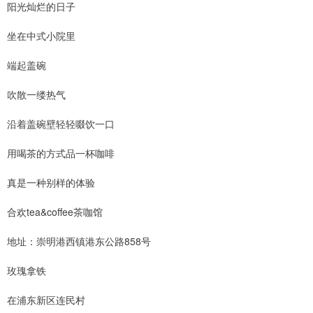
阳光灿烂的日子
坐在中式小院里
端起盖碗
吹散一缕热气
沿着盖碗壁轻轻啜饮一口
用喝茶的方式品一杯咖啡
真是一种别样的体验
合欢tea&coffee茶咖馆
地址：崇明港西镇港东公路858号
玫瑰拿铁
在浦东新区连民村