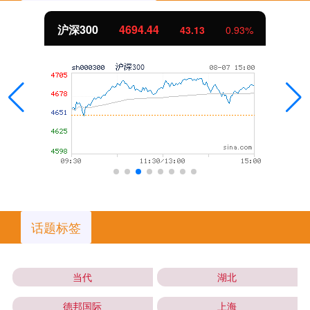
沪深300
4694.44
43.13
0.93%
话题标签
当代
湖北
德邦国际
上海