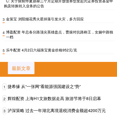
C: 关于限制华夏鼎禄三个月定期开放债券型发起式证券投资基金申
购及转换转入业务的公告
金策宝 浏阳烟花秀火星掉落引发火灾，多方回应
3
博盈配资 年总各分路顶尖英雄盘点，曹操对抗路称王，女娲中路独
4
一档
乐牛配资 4月2日六福珠宝黄金价格952元/克
5
最新文章
捷希缘 从“一张网”看能源强国建设之“势”
1
辉煌配资 上海H1文旅数据走高 旅游节将于8日启幕
2
泸深策略 过去一年湖北离境退税消费金额超4200万元
3