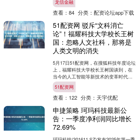
龙信金融
司将在新兴产业....
查看：
84
分类：
配资论坛app下载
51配资网 驳斥“文科消亡
论”！福耀科技大学校长王树
国：忽略人文社科，那将是
人类文明的消失
5月17日51配资网，在搜狐科技年度论坛
上，福耀科技大学校长王树国谈到，在
当今的人工智能等新技术的变革时代，
更需要人们重新审视人文与科学的关
51配资网
系。 谈及“文科将消....
查看：
122
分类：
天宇优配
申捷策略 珂玛科技最新公
告：一季度净利润同比增长
72.69%
珂玛科技(301611.SZ)发布2025年第一季