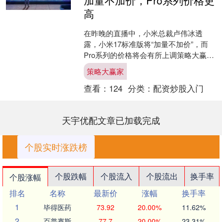
高
在昨晚的直播中，小米总裁卢伟冰透
露，小米17标准版将“加量不加价”，而
Pro系列的价格将会有所上调策略大赢
家，预计在5000到6000元、6000到7000
策略大赢家
元之....
查看：
124
分类：
配资炒股入门
天宇优配文章已加载完成
个股实时涨跌榜
个股跌幅
个股流入
个股流出
换手率
个股涨幅
排名
名称
最新价
涨幅
换手率
1
毕得医药
73.92
20.00%
11.62%
2
百普赛斯
77.7
20.00%
23.31%