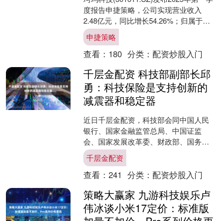
度报告申捷策略，公司实现营业收入
2.48亿元，同比增长54.26%；归属于上
市公司股东的净利润为8709.29....
申捷策略
查看：
180
分类：
配资炒股入门
千层金配资 科技部副部长邱
勇：科技保险是支持创新的
减震器和稳定器
近日千层金配资，科技部会同中国人民
银行、国家金融监管总局、中国证监
会、国家发展改革委、财政部、国务院
国资委等七部门联合印发了《加快构建
千层金配资
科技金融体制有力支撑高水平....
查看：
241
分类：
配资炒股入门
策略大赢家 九游科技娱乐卢
伟冰谈小米17定价：标准版
加量不加价，Pro系列价格更