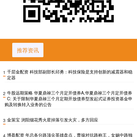
推荐资讯
千层金配资 科技部副部长邱勇：科技保险是支持创新的减震器和稳
1
定器
牛股远期策略 华夏鼎禄三个月定开债券A,华夏鼎禄三个月定开债券
2
C: 关于限制华夏鼎禄三个月定期开放债券型发起式证券投资基金申
购及转换转入业务的公告
金策宝 浏阳烟花秀火星掉落引发火灾，多方回应
3
博盈配资 年总各分路顶尖英雄盘点，曹操对抗路称王，女娲中路独
4