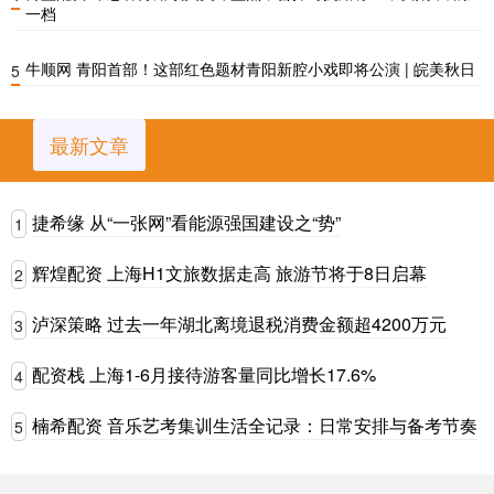
一档
牛顺网 青阳首部！这部红色题材青阳新腔小戏即将公演 | 皖美秋日
5
最新文章
捷希缘 从“一张网”看能源强国建设之“势”
1
辉煌配资 上海H1文旅数据走高 旅游节将于8日启幕
2
泸深策略 过去一年湖北离境退税消费金额超4200万元
3
配资栈 上海1-6月接待游客量同比增长17.6%
4
楠希配资 音乐艺考集训生活全记录：日常安排与备考节奏
5