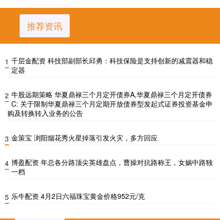
推荐资讯
千层金配资 科技部副部长邱勇：科技保险是支持创新的减震器和稳
1
定器
牛股远期策略 华夏鼎禄三个月定开债券A,华夏鼎禄三个月定开债券
2
C: 关于限制华夏鼎禄三个月定期开放债券型发起式证券投资基金申
购及转换转入业务的公告
金策宝 浏阳烟花秀火星掉落引发火灾，多方回应
3
博盈配资 年总各分路顶尖英雄盘点，曹操对抗路称王，女娲中路独
4
一档
乐牛配资 4月2日六福珠宝黄金价格952元/克
5