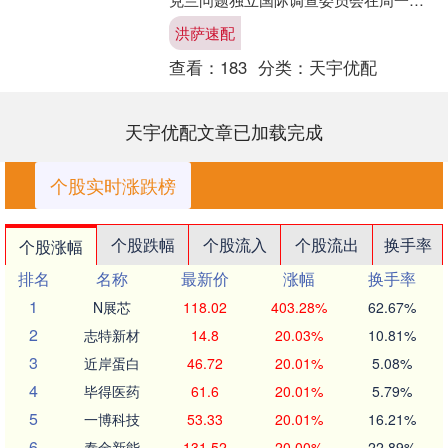
交给联合国大会的新报告中指出，俄....
洪萨速配
查看：
183
分类：
天宇优配
天宇优配文章已加载完成
个股实时涨跌榜
个股跌幅
个股流入
个股流出
换手率
个股涨幅
排名
名称
最新价
涨幅
换手率
1
N展芯
118.02
403.28%
62.67%
2
志特新材
14.8
20.03%
10.81%
3
近岸蛋白
46.72
20.01%
5.08%
4
毕得医药
61.6
20.01%
5.79%
5
一博科技
53.33
20.01%
16.21%
6
泰金新能
131.52
20.00%
22.89%