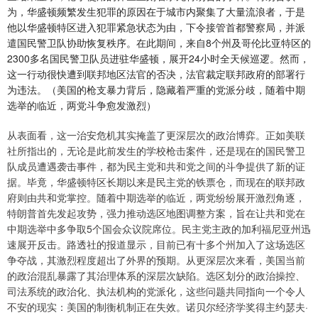
为，华盛顿频繁发生犯罪的原因在于城市内聚集了大量流浪者，于是
他以华盛顿特区进入犯罪紧急状态为由，下令接管首都警察局，并派
遣国民警卫队协助恢复秩序。在此期间，来自8个州及哥伦比亚特区的
2300多名国民警卫队员进驻华盛顿，展开24小时全天候巡逻。然而，
这一行动很快遭到联邦地区法官的否决，法官裁定联邦政府的部署行
为违法。（美国的枪支暴力背后，隐藏着严重的党派分歧，随着中期
选举的临近，两党斗争愈发激烈）
从表面看，这一治安危机其实掩盖了更深层次的政治博弈。正如美联
社所指出的，无论是此前发生的学校枪击案件，还是现在的国民警卫
队成员遭遇袭击事件，都为民主党和共和党之间的斗争提供了新的证
据。毕竟，华盛顿特区长期以来是民主党的铁票仓，而现在的联邦政
府则由共和党掌控。随着中期选举的临近，两党纷纷展开激烈角逐，
特朗普首先发起攻势，强力推动选区地图调整方案，旨在让共和党在
中期选举中多争取5个国会众议院席位。民主党主政的加利福尼亚州迅
速展开反击。路透社的报道显示，目前已有十多个州加入了这场选区
争夺战，其激烈程度超出了外界的预期。从更深层次来看，美国当前
的政治混乱暴露了其治理体系的深层次缺陷。选区划分的政治操控、
司法系统的政治化、执法机构的党派化，这些问题共同指向一个令人
不安的现实：美国的制衡机制正在失效。诺贝尔经济学奖得主约瑟夫·