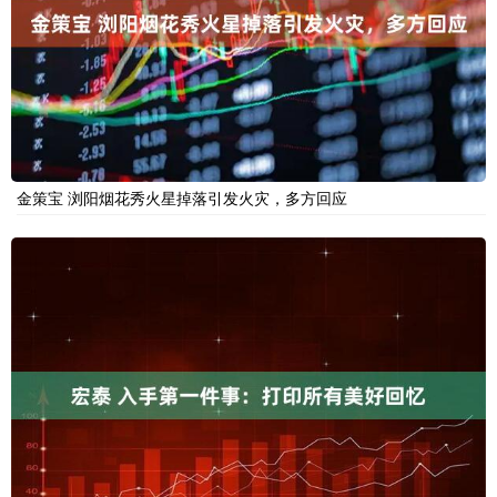
金策宝 浏阳烟花秀火星掉落引发火灾，多方回应