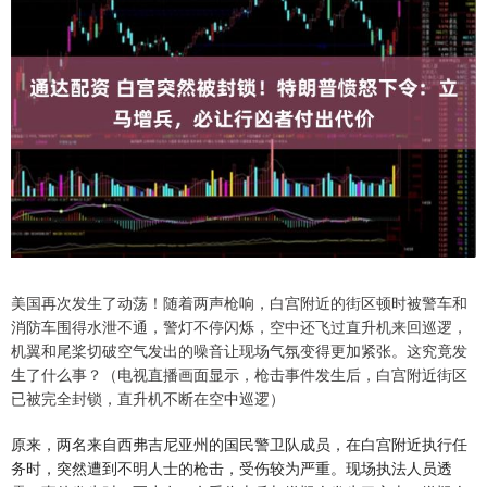
美国再次发生了动荡！随着两声枪响，白宫附近的街区顿时被警车和
消防车围得水泄不通，警灯不停闪烁，空中还飞过直升机来回巡逻，
机翼和尾桨切破空气发出的噪音让现场气氛变得更加紧张。这究竟发
生了什么事？（电视直播画面显示，枪击事件发生后，白宫附近街区
已被完全封锁，直升机不断在空中巡逻）
原来，两名来自西弗吉尼亚州的国民警卫队成员，在白宫附近执行任
务时，突然遭到不明人士的枪击，受伤较为严重。现场执法人员透