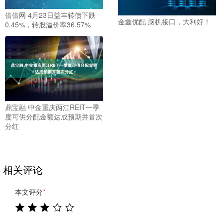
倍倍网 4月23日益丰转债下跌
金鑫优配 脑机接口，大利好！
0.45%，转股溢价率36.57%
鼎宝融 中金重庆两江REIT一季
度可供分配金额达成预期并首次
分红
相关评论
本文评分
*