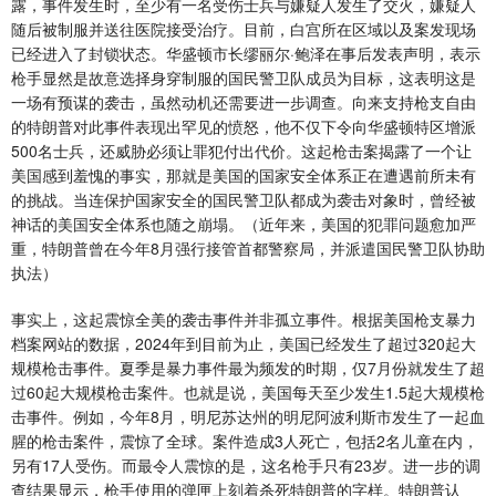
露，事件发生时，至少有一名受伤士兵与嫌疑人发生了交火，嫌疑人
随后被制服并送往医院接受治疗。目前，白宫所在区域以及案发现场
已经进入了封锁状态。华盛顿市长缪丽尔·鲍泽在事后发表声明，表示
枪手显然是故意选择身穿制服的国民警卫队成员为目标，这表明这是
一场有预谋的袭击，虽然动机还需要进一步调查。向来支持枪支自由
的特朗普对此事件表现出罕见的愤怒，他不仅下令向华盛顿特区增派
500名士兵，还威胁必须让罪犯付出代价。这起枪击案揭露了一个让
美国感到羞愧的事实，那就是美国的国家安全体系正在遭遇前所未有
的挑战。当连保护国家安全的国民警卫队都成为袭击对象时，曾经被
神话的美国安全体系也随之崩塌。（近年来，美国的犯罪问题愈加严
重，特朗普曾在今年8月强行接管首都警察局，并派遣国民警卫队协助
执法）
事实上，这起震惊全美的袭击事件并非孤立事件。根据美国枪支暴力
档案网站的数据，2024年到目前为止，美国已经发生了超过320起大
规模枪击事件。夏季是暴力事件最为频发的时期，仅7月份就发生了超
过60起大规模枪击案件。也就是说，美国每天至少发生1.5起大规模枪
击事件。例如，今年8月，明尼苏达州的明尼阿波利斯市发生了一起血
腥的枪击案件，震惊了全球。案件造成3人死亡，包括2名儿童在内，
另有17人受伤。而最令人震惊的是，这名枪手只有23岁。进一步的调
查结果显示，枪手使用的弹匣上刻着杀死特朗普的字样。特朗普认